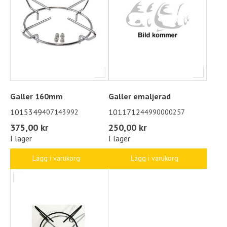
Galler 160mm
Galler emaljerad
1015349
1011712
407143992
44990000257
375,00 kr
250,00 kr
I lager
I lager
Lägg i varukorg
Lägg i varukorg