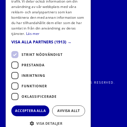
trafik. Vi delar också information om din
användning av vår webbplats med våra
FÖLJ OSS I SOCIALA MEDIER
reklam- och analyspartners som kan
kombinera den med annan information som
du har tillhandahållit dem eller som de har
samlat in från din användning av deras
tjänster.
Läs mer
VISA ALLA PARTNERS
(1913) →
STRIKT NÖDVÄNDIGT
PRESTANDA
INRIKTNING
FRITIDS METROPOLEN AB 2026. ALL RIGHTS RESERVED.
FUNKTIONER
OKLASSIFICERADE
ACCEPTERA ALLA
AVVISA ALLT
VISA DETALJER