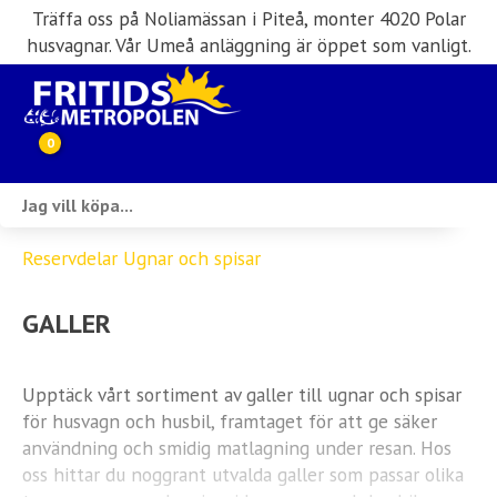
Träffa oss på Noliamässan i Piteå, monter 4020 Polar
husvagnar. Vår Umeå anläggning är öppet som vanligt.
0
Webbutik
Reservdelar Ugnar och spisar
Husbilar i lager
GALLER
Husvagnar i lager
Inköp & förmedling
Upptäck vårt sortiment av galler till ugnar och spisar
för husvagn och husbil, framtaget för att ge säker
Husbilsuthyrning
användning och smidig matlagning under resan. Hos
oss hittar du noggrant utvalda galler som passar olika
Verkstad