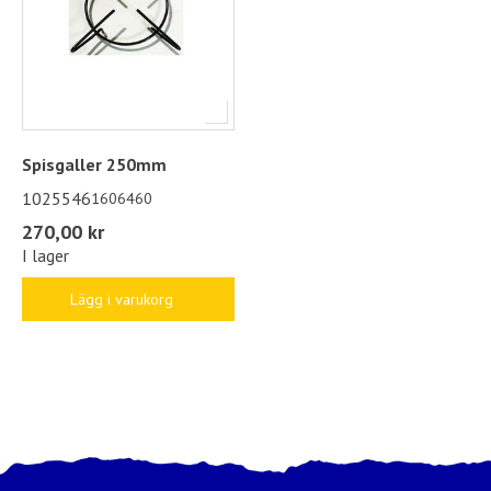
Spisgaller 250mm
1025546
1606460
270,00 kr
I lager
Lägg i varukorg