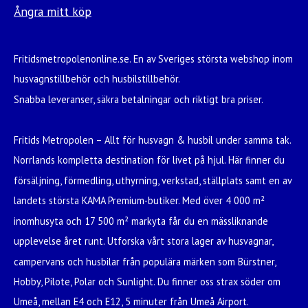
Ångra mitt köp
Fritidsmetropolenonline.se. En av Sveriges största webshop inom
husvagnstillbehör och husbilstillbehör.
Snabba leveranser, säkra betalningar och riktigt bra priser.
Fritids Metropolen – Allt för husvagn & husbil under samma tak.
Norrlands kompletta destination för livet på hjul. Här finner du
försäljning, förmedling, uthyrning, verkstad, ställplats samt en av
landets största KAMA Premium-butiker. Med över 4 000 m²
inomhusyta och 17 500 m² markyta får du en mässliknande
upplevelse året runt. Utforska vårt stora lager av husvagnar,
campervans och husbilar från populära märken som Bürstner,
Hobby, Pilote, Polar och Sunlight. Du finner oss strax söder om
Umeå, mellan E4 och E12, 5 minuter från Umeå Airport.