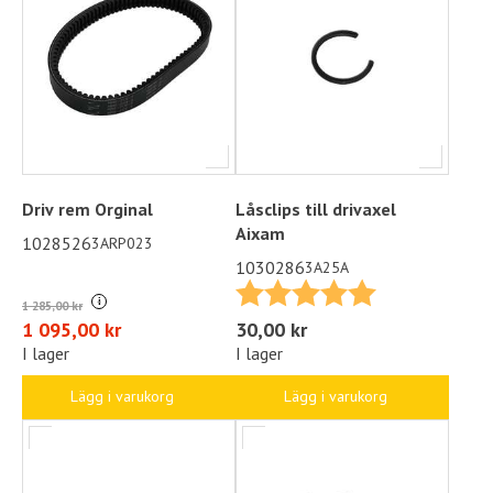
Driv rem Orginal
Låsclips till drivaxel
Aixam
1028526
3ARP023
1030286
3A25A
Betyg:
5.0 utav 5 stjä
i
1 285,00 kr
1 095,00 kr
30,00 kr
I lager
I lager
Lägg i varukorg
Lägg i varukorg