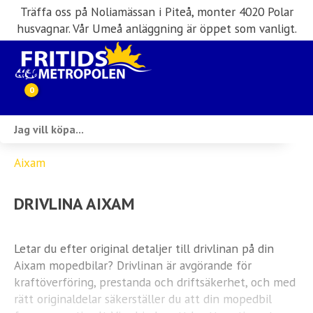
Träffa oss på Noliamässan i Piteå, monter 4020 Polar
husvagnar. Vår Umeå anläggning är öppet som vanligt.
0
Webbutik
Aixam
Husbilar i lager
DRIVLINA AIXAM
Husvagnar i lager
Inköp & förmedling
Letar du efter original detaljer till drivlinan på din
Aixam mopedbilar? Drivlinan är avgörande för
Husbilsuthyrning
kraftöverföring, prestanda och driftsäkerhet, och med
rätt originaldelar säkerställer du att din mopedbil
Verkstad