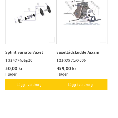
Splint variator/axel
växellådskudde Aixam
1034276
1030287
3bp20
1AX006
50,00 kr
459,00 kr
I lager
I lager
Lägg i varukorg
Lägg i varukorg