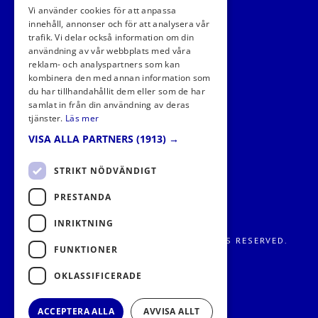
Vi använder cookies för att anpassa
innehåll, annonser och för att analysera vår
trafik. Vi delar också information om din
användning av vår webbplats med våra
FÖLJ OSS I SOCIALA MEDIER
reklam- och analyspartners som kan
kombinera den med annan information som
du har tillhandahållit dem eller som de har
samlat in från din användning av deras
tjänster.
Läs mer
VISA ALLA PARTNERS
(1913) →
STRIKT NÖDVÄNDIGT
PRESTANDA
INRIKTNING
FRITIDS METROPOLEN AB 2026. ALL RIGHTS RESERVED.
FUNKTIONER
OKLASSIFICERADE
ACCEPTERA ALLA
AVVISA ALLT