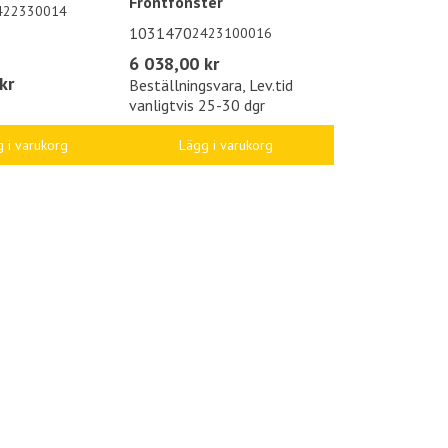
Frontfönster
422330014
1031470
2423100016
6 038,00 kr
kr
Beställningsvara, Lev.tid
vanligtvis 25-30 dgr
 i varukorg
Lägg i varukorg