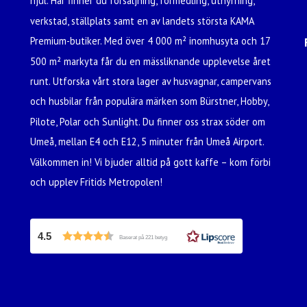
hjul. Här finner du försäljning, förmedling, uthyrning,
verkstad, ställplats samt en av landets största KAMA
Premium-butiker. Med över 4 000 m² inomhusyta och 17
500 m² markyta får du en mässliknande upplevelse året
runt. Utforska vårt stora lager av husvagnar, campervans
och husbilar från populära märken som Bürstner, Hobby,
Pilote, Polar och Sunlight. Du finner oss strax söder om
Umeå, mellan E4 och E12, 5 minuter från Umeå Airport.
Välkommen in! Vi bjuder alltid på gott kaffe – kom förbi
och upplev Fritids Metropolen!
4.5
Baserat på 221 betyg