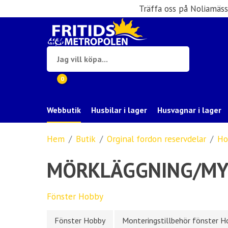
Träffa oss på Noliamäs
0
Webbutik
Husbilar i lager
Husvagnar i lager
Hem
Butik
Orginal fordon reservdelar
Ho
MÖRKLÄGGNING/MY
Fönster Hobby
Fönster Hobby
Monteringstillbehör fönster H