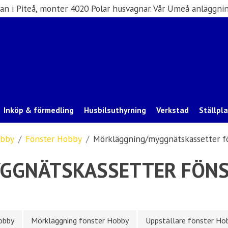
san i Piteå, monter 4020 Polar husvagnar. Vår Umeå anläggnin
Inköp & förmedling
Husbilsuthyrning
Verkstad
Ställpl
bby
Fönster Hobby
Mörkläggning/myggnätskassetter f
GGNÄTSKASSETTER FÖNS
obby
Mörkläggning fönster Hobby
Uppställare fönster Ho