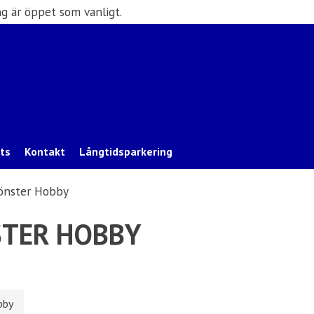
g är öppet som vanligt.
ats
Kontakt
Långtidsparkering
önster Hobby
TER HOBBY
bby