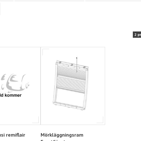
2 p
si remiflair
Mörkläggningsram