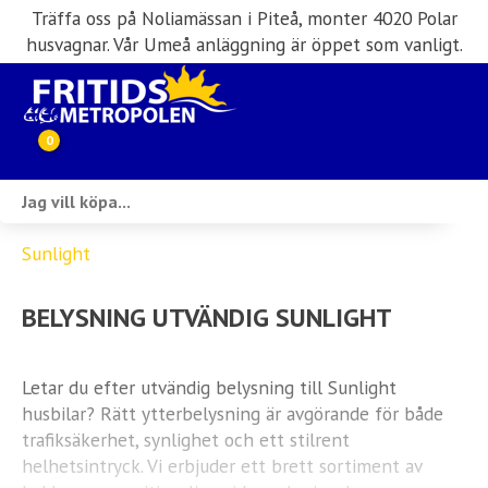
Träffa oss på Noliamässan i Piteå, monter 4020 Polar
husvagnar. Vår Umeå anläggning är öppet som vanligt.
0
Webbutik
Sunlight
Husbilar i lager
BELYSNING UTVÄNDIG SUNLIGHT
Husvagnar i lager
Inköp & förmedling
Letar du efter utvändig belysning till Sunlight
husbilar? Rätt ytterbelysning är avgörande för både
Husbilsuthyrning
trafiksäkerhet, synlighet och ett stilrent
helhetsintryck. Vi erbjuder ett brett sortiment av
Verkstad