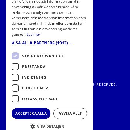
trafik. Vi delar också information om din
användning av vår webbplats med våra
FÖLJ OSS I SOCIALA MEDIER
reklam- och analyspartners som kan
kombinera den med annan information som
du har tillhandahållit dem eller som de har
samlat in från din användning av deras
tjänster.
Läs mer
VISA ALLA PARTNERS
(1913) →
STRIKT NÖDVÄNDIGT
PRESTANDA
INRIKTNING
FRITIDS METROPOLEN AB 2026. ALL RIGHTS RESERVED.
FUNKTIONER
OKLASSIFICERADE
ACCEPTERA ALLA
AVVISA ALLT
VISA DETALJER