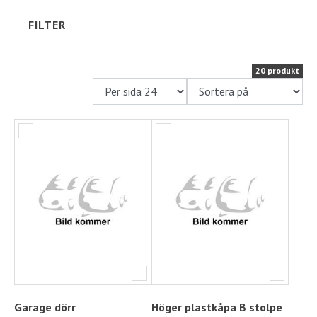
FILTER
Ställplats
Kontakt
20 produkt
Långtidsparkering
Garage dörr
Höger plastkåpa B stolpe