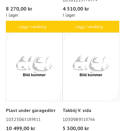
8 270,00 kr
4 510,00 kr
I lager
I lager
Lägg i varukorg
Lägg i varukorg
Plast under garagedörr
Takböj V. sida
1032306
1030989
3189811
510766
10 499,00 kr
5 500,00 kr