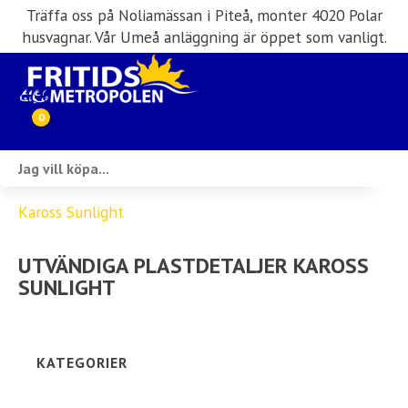
Träffa oss på Noliamässan i Piteå, monter 4020 Polar
husvagnar. Vår Umeå anläggning är öppet som vanligt.
0
Webbutik
Kaross Sunlight
Husbilar i lager
UTVÄNDIGA PLASTDETALJER KAROSS
Husvagnar i lager
SUNLIGHT
Inköp & förmedling
Husbilsuthyrning
KATEGORIER
Verkstad