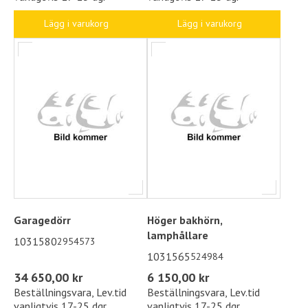
Lägg i varukorg
Lägg i varukorg
Garagedörr
Höger bakhörn,
lamphållare
1031580
2954573
1031565
524984
34 650,00 kr
6 150,00 kr
Beställningsvara, Lev.tid
Beställningsvara, Lev.tid
vanligtvis 17-25 dgr
vanligtvis 17-25 dgr