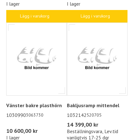
I lager
I lager
Lägg i varukorg
Lägg i varukorg
Vänster bakre plasthörn
Bakljusramp mittendel
1030990
1032142
3063730
520705
14 399,00 kr
10 600,00 kr
Beställningsvara, Lev.tid
I lager
vanligtvis 17-25 dgr