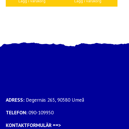
Lägg i varukorg
Lägg i varukorg
ADRESS:
Degernäs 265, 90580 Umeå
TELEFON:
090-109950
KONTAKTFORMULÄR
==>