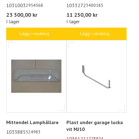
1031003
1033272
2954568
3400185
23 500,00 kr
11 250,00 kr
I lager
I lager
Lägg i varukorg
Lägg i varukorg
Mittendel Lamphållare
Plast under garage lucka
vit MJ10
1033885
524983
1036121
1778974