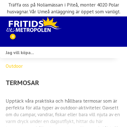
Träffa oss på Noliamässan i Piteå, monter 4020 Polar
husvagnar. Vår Umeå anläggning är öppet som vanligt.
0
Webbutik
Outdoor
Husbilar i lager
TERMOSAR
Husvagnar i lager
Inköp & förmedling
Upptäck våra praktiska och hållbara termosar som är
perfekta för alla typer av outdoor-aktiviteter. Oavsett
Husbilsuthyrning
om du campar, vandrar, fiskar eller bara vill njuta av en
varm dryck under en dagsutflykt, hittar du här
Verkstad