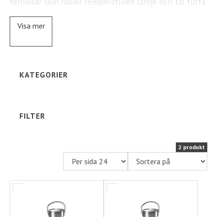
termosar som håller temperaturen länge och tål tuffa
miljöer.
Ställplats
Visa mer
Vi erbjuder kvalitetsmodeller från välkända tillverkare
Kontakt
som
DOMETIC
med flera, kända för sin robusta
konstruktion, smidiga design och pålitliga
isoleringsförmåga. Dessa termosar är utformade för att
Långtidsparkering
KATEGORIER
vara lätta att bära, enkla att använda och perfekta för
friluftslivets krav.
Med rätt termos blir pausen i naturen ännu bättre –
FILTER
varm dryck, kall dryck eller mellanmål, redo när du är.
2 produkt