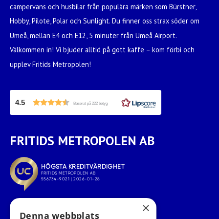
campervans och husbilar från populära märken som Bürstner,
Hobby, Pilote, Polar och Sunlight. Du finner oss strax söder om
Umeå, mellan E4 och E12, 5 minuter från Umeå Airport.
Välkommen in! Vi bjuder alltid på gott kaffe – kom förbi och
upplev Fritids Metropolen!
4.5
Baserat på 222 betyg
FRITIDS METROPOLEN AB
×
Denna webbplats