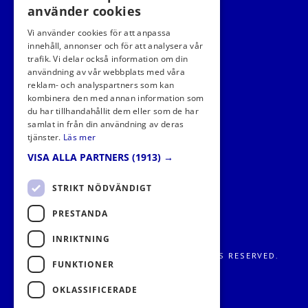
använder cookies
Vi använder cookies för att anpassa
innehåll, annonser och för att analysera vår
trafik. Vi delar också information om din
användning av vår webbplats med våra
FÖLJ OSS I SOCIALA MEDIER
reklam- och analyspartners som kan
kombinera den med annan information som
du har tillhandahållit dem eller som de har
samlat in från din användning av deras
tjänster.
Läs mer
VISA ALLA PARTNERS
(1913) →
STRIKT NÖDVÄNDIGT
PRESTANDA
INRIKTNING
FRITIDS METROPOLEN AB 2026. ALL RIGHTS RESERVED.
FUNKTIONER
OKLASSIFICERADE