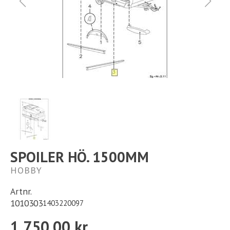
Ställplats
Kontakt
Långtidsparkering
SPOILER HÖ. 1500MM
HOBBY
Artnr.
1010303
1403220097
1 750,00 kr