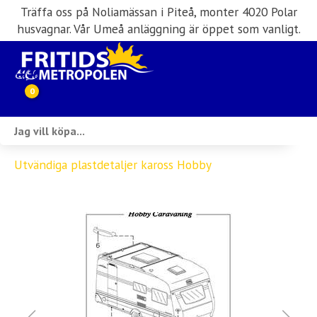
Träffa oss på Noliamässan i Piteå, monter 4020 Polar
husvagnar. Vår Umeå anläggning är öppet som vanligt.
0
Webbutik
Utvändiga plastdetaljer kaross Hobby
Husbilar i lager
Husvagnar i lager
Inköp & förmedling
Husbilsuthyrning
Verkstad