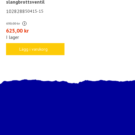
slangbrottsventil
1028288
50415-15
690,00 kr
i
625,00 kr
I lager
Lägg i varukorg