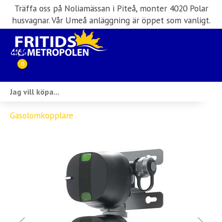
Träffa oss på Noliamässan i Piteå, monter 4020 Polar
husvagnar. Vår Umeå anläggning är öppet som vanligt.
0
Webbutik
Gasolomkopplare
Husbilar i lager
Husvagnar i lager
Inköp & förmedling
Husbilsuthyrning
Verkstad