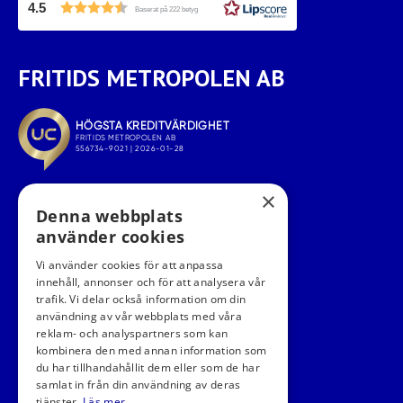
4.5
Baserat på 222 betyg
FRITIDS METROPOLEN AB
×
Denna webbplats
använder cookies
Vi använder cookies för att anpassa
innehåll, annonser och för att analysera vår
trafik. Vi delar också information om din
användning av vår webbplats med våra
FÖLJ OSS I SOCIALA MEDIER
reklam- och analyspartners som kan
kombinera den med annan information som
du har tillhandahållit dem eller som de har
samlat in från din användning av deras
tjänster.
Läs mer