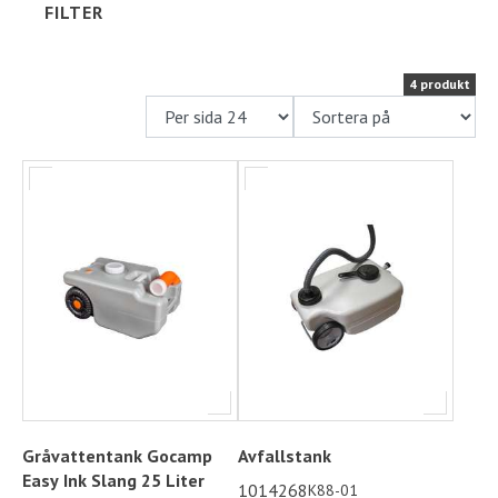
FILTER
Ställplats
4 produkt
Kontakt
Långtidsparkering
Gråvattentank Gocamp
Avfallstank
Easy Ink Slang 25 Liter
1014268
K88-01