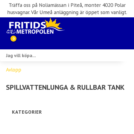
Träffa oss på Noliamässan i Piteå, monter 4020 Polar
husvagnar. Vår Umeå anläggning är öppet som vanligt.
0
Webbutik
Avlopp
Husbilar i lager
SPILLVATTENLUNGA & RULLBAR TANK
Husvagnar i lager
Inköp & förmedling
KATEGORIER
Husbilsuthyrning
Verkstad