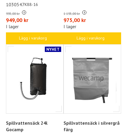
1030547
K88-16
i
i
995,00 kr
1 195,00 kr
949,00 kr
975,00 kr
I lager
I lager
Lägg i varukorg
Lägg i varukorg
NYHET
Spillvattensäck 24l
Spillvattensäck i silvergrå
Gocamp
färg