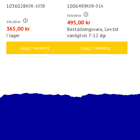
1036028
1006499
K08-105B
K08-01A
i
550,00 kr
i
495,00 kr
395,00 kr
365,00 kr
Beställningsvara, Lev.tid
I lager
vanligtvis 7-12 dgr
Lägg i varukorg
Lägg i varukorg