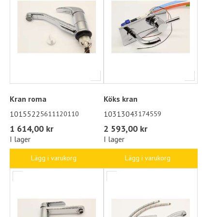
Kran roma
Köks kran
1015522
1031304
5611120110
3174559
1 614,00 kr
2 593,00 kr
I lager
I lager
Lägg i varukorg
Lägg i varukorg