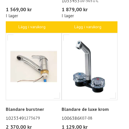
1033453
10-5031-L
1 569,00 kr
1 879,00 kr
I lager
I lager
Lägg i varukorg
Lägg i varukorg
Blandare burstner
Blandare de luxe krom
1023349
1006386
1273679
K07-08
2 370,00 kr
1 129,00 kr