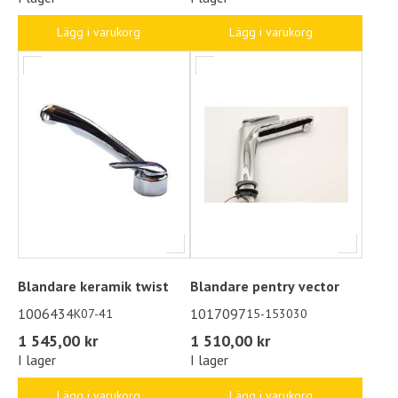
Lägg i varukorg
Lägg i varukorg
Blandare keramik twist
Blandare pentry vector
1006434
1017097
K07-41
15-153030
1 545,00 kr
1 510,00 kr
I lager
I lager
Lägg i varukorg
Lägg i varukorg