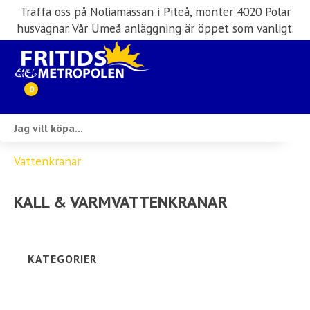
Träffa oss på Noliamässan i Piteå, monter 4020 Polar
husvagnar. Vår Umeå anläggning är öppet som vanligt.
0
Webbutik
Vattenkranar
Husbilar i lager
KALL & VARMVATTENKRANAR
Husvagnar i lager
Inköp & förmedling
KATEGORIER
Husbilsuthyrning
Verkstad