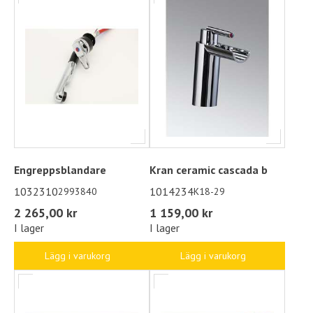
Engreppsblandare
Kran ceramic cascada b
1032310
1014234
2993840
K18-29
2 265,00 kr
1 159,00 kr
I lager
I lager
Lägg i varukorg
Lägg i varukorg