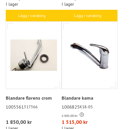
I lager
I lager
Lägg i varukorg
Lägg i varukorg
Blandare florens crom
Blandare kama
1005561
1006825
317366
K18-05
i
1 865,00 kr
1 850,00 kr
1 515,00 kr
I lager
I lager