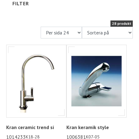
FILTER
Ställplats
28 produkt
Kontakt
Långtidsparkering
Kran ceramic trend si
Kran keramik style
1014233
1006381
K18-28
K07-05