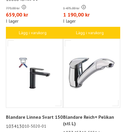
i
i
779,00 kr
1 475,00 kr
659,00 kr
1 190,00 kr
I lager
I lager
Lägg i varukorg
Lägg i varukorg
Blandare Linnea Svart 150
Blandare Reich+ Pelikan
(stl L)
1034130
10-5020-01