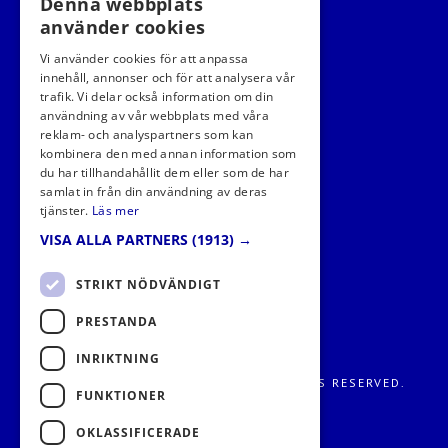
Denna webbplats
använder cookies
Vi använder cookies för att anpassa
innehåll, annonser och för att analysera vår
trafik. Vi delar också information om din
användning av vår webbplats med våra
FÖLJ OSS I SOCIALA MEDIER
reklam- och analyspartners som kan
kombinera den med annan information som
du har tillhandahållit dem eller som de har
samlat in från din användning av deras
tjänster.
Läs mer
VISA ALLA PARTNERS
(1913) →
STRIKT NÖDVÄNDIGT
PRESTANDA
INRIKTNING
FRITIDS METROPOLEN AB 2026. ALL RIGHTS RESERVED.
FUNKTIONER
OKLASSIFICERADE