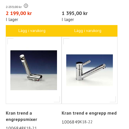
i
2 259,00 kr
2 199,00 kr
1 395,00 kr
I lager
I lager
Lägg i varukorg
Lägg i varukorg
Kran trend a
Kran trend e engrepp med
engreppsmixer
1006849
K18-22
1006848
K18-21