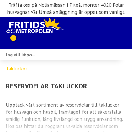
Träffa oss på Noliamässan i Piteå, monter 4020 Polar
husvagnar. Vår Umeå anläggning är öppet som vanligt.
0
Webbutik
Takluckor
Husbilar i lager
RESERVDELAR TAKLUCKOR
Husvagnar i lager
Inköp & förmedling
Upptäck vårt sortiment av reservdelar till takluckor
för husvagn och husbil, framtaget för att säkerställa
Husbilsuthyrning
smidig funktion, lång livslängd och trygg användning.
Hos oss hittar du noggrant utvalda reservdelar som
Verkstad