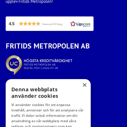
upplev Fritids Metropolen!
4.5
Baserat på 222 betyg
FRITIDS METROPOLEN AB
×
Denna webbplats
använder cookies
Vi använder cookies för att anpassa
innehåll, annonser och för att analysera vår
trafik. Vi delar också information om din
användning av vår webbplats med våra
FÖLJ OSS I SOCIALA MEDIER
reklam- och analyspartners som kan