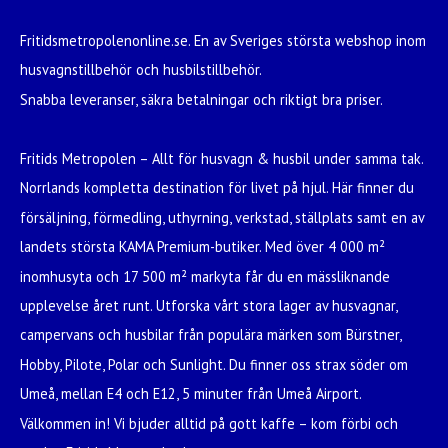
Fritidsmetropolenonline.se. En av Sveriges största webshop inom
husvagnstillbehör och husbilstillbehör.
Snabba leveranser, säkra betalningar och riktigt bra priser.
Fritids Metropolen – Allt för husvagn & husbil under samma tak.
Norrlands kompletta destination för livet på hjul. Här finner du
försäljning, förmedling, uthyrning, verkstad, ställplats samt en av
landets största KAMA Premium-butiker. Med över 4 000 m²
inomhusyta och 17 500 m² markyta får du en mässliknande
upplevelse året runt. Utforska vårt stora lager av husvagnar,
campervans och husbilar från populära märken som Bürstner,
Hobby, Pilote, Polar och Sunlight. Du finner oss strax söder om
Umeå, mellan E4 och E12, 5 minuter från Umeå Airport.
Välkommen in! Vi bjuder alltid på gott kaffe – kom förbi och