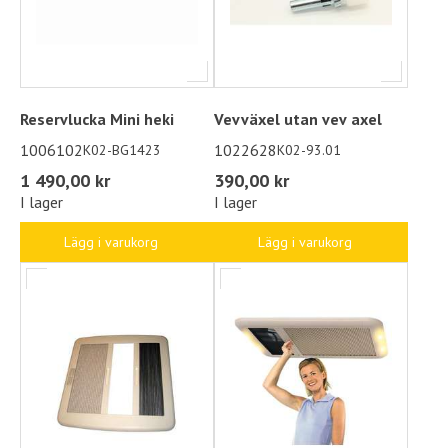
Reservlucka Mini heki
Vevväxel utan vev axel
1006102
1022628
K02-BG1423
K02-93.01
1 490,00 kr
390,00 kr
I lager
I lager
Lägg i varukorg
Lägg i varukorg