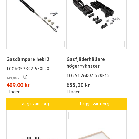
Gasdämpare heki 2
Gasfjäderhållare
höger+vänster
1006053
K02-570E20
1025126
K02-570E35
i
449,00 kr
409,00 kr
655,00 kr
I lager
I lager
Lägg i varukorg
Lägg i varukorg