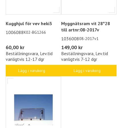
Kugghjul för vev heki3
Myggnätsram vit 28*28
till artnr:08-2017v
1006088
K02-BG1266
1036008
08-2017v1
60,00 kr
149,00 kr
Beställningsvara, Lev.tid
Beställningsvara, Lev.tid
vanligtvis 12-17 dgr
vanligtvis 7-12 dgr
Lägg i varukorg
Lägg i varukorg