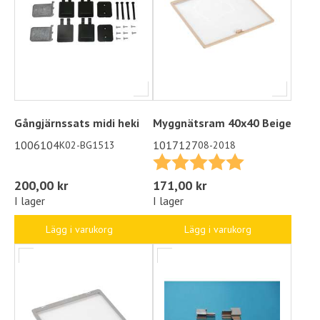
Gångjärnssats midi heki
Myggnätsram 40x40 Beige
1006104
1017127
K02-BG1513
08-2018
Betyg:
5.0 utav 5 stjä
200,00 kr
171,00 kr
I lager
I lager
Lägg i varukorg
Lägg i varukorg