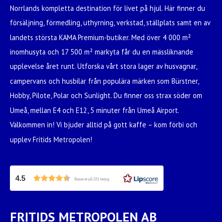
Norrlands kompletta destination för livet på hjul. Här finner du
försäljning, förmedling, uthyrning, verkstad, ställplats samt en av
landets största KAMA Premium-butiker. Med över 4 000 m²
inomhusyta och 17 500 m² markyta får du en mässliknande
upplevelse året runt. Utforska vårt stora lager av husvagnar,
campervans och husbilar från populära märken som Bürstner,
Hobby, Pilote, Polar och Sunlight. Du finner oss strax söder om
Umeå, mellan E4 och E12, 5 minuter från Umeå Airport.
Välkommen in! Vi bjuder alltid på gott kaffe – kom förbi och
upplev Fritids Metropolen!
4.5
Baserat på 221 betyg
FRITIDS METROPOLEN AB