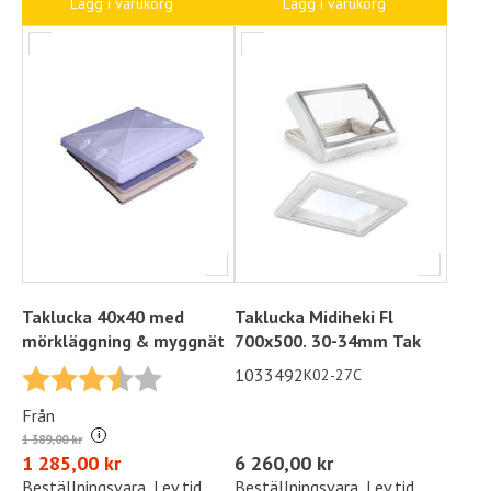
Lägg i varukorg
Lägg i varukorg
Taklucka 40x40 med
Taklucka Midiheki Fl
mörkläggning & myggnät
700x500. 30-34mm Tak
Betyg:
3.5 utav 5 stjärnor
1033492
K02-27C
Från
i
1 389,00 kr
6 260,00 kr
1 285,00 kr
Beställningsvara, Lev.tid
Beställningsvara, Lev.tid