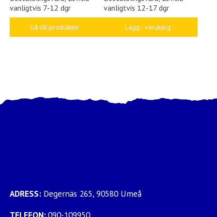
vanligtvis 12-17 dgr
vanligtvis 7-12 dgr
Lägg i varukorg
Gå till produkten
ADRESS:
Degernäs 265, 90580 Umeå
TELEFON:
090-109950