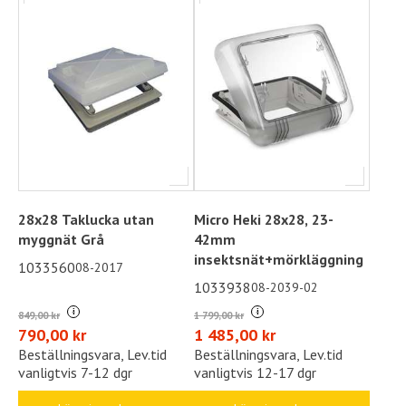
28x28 Taklucka utan
Micro Heki 28x28, 23-
myggnät Grå
42mm
insektsnät+mörkläggning
1033560
08-2017
1033938
08-2039-02
i
i
849,00 kr
1 799,00 kr
790,00 kr
1 485,00 kr
Beställningsvara, Lev.tid
Beställningsvara, Lev.tid
vanligtvis 7-12 dgr
vanligtvis 12-17 dgr