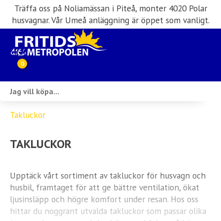
Träffa oss på Noliamässan i Piteå, monter 4020 Polar
husvagnar. Vår Umeå anläggning är öppet som vanligt.
0
Webbutik
Takluckor
Husbilar i lager
TAKLUCKOR
Husvagnar i lager
Inköp & förmedling
Upptäck vårt sortiment av takluckor för husvagn och
husbil, framtaget för att ge bättre ventilation, ökat
Husbilsuthyrning
ljusinsläpp och högre komfort under resan. Hos oss
hittar du noggrant utvalda takluckor som passar olika
Verkstad