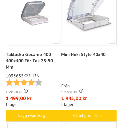
Taklucka Gocamp 400
Mini Heki Style 40x40
400x400 För Tak 28-50
Mm
1033655
K22-13A
Betyg:
4.0 utav 5 stjärnor
Från
i
i
1 999,00 kr
1 595,00 kr
1 945,00 kr
1 499,00 kr
I lager
I lager
Gå till produkten
Lägg i varukorg