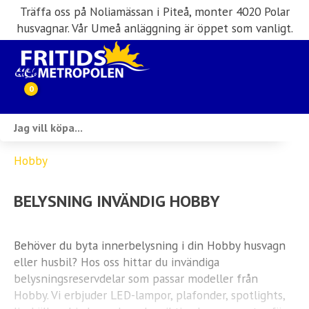
Träffa oss på Noliamässan i Piteå, monter 4020 Polar
husvagnar. Vår Umeå anläggning är öppet som vanligt.
0
Webbutik
Hobby
Husbilar i lager
BELYSNING INVÄNDIG HOBBY
Husvagnar i lager
Inköp & förmedling
Behöver du byta innerbelysning i din Hobby husvagn
eller husbil? Hos oss hittar du invändiga
Husbilsuthyrning
belysningsreservdelar som passar modeller från
Hobby. Vi erbjuder LED-lampor, plafonder, spotlights,
Verkstad