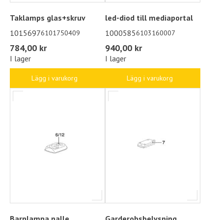
Taklamps glas+skruv
led-diod till mediaportal
1015697
1000585
6101750409
6103160007
784,00 kr
940,00 kr
I lager
I lager
Lägg i varukorg
Lägg i varukorg
Barnlampa nalle
Garderobsbelysning