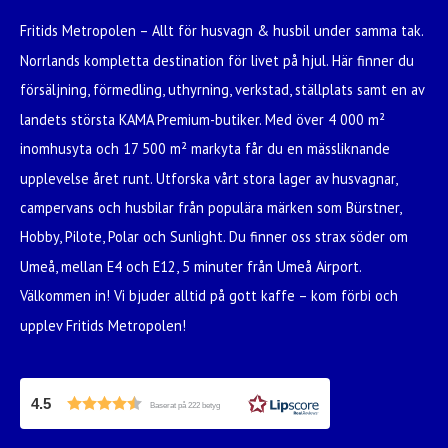
Fritids Metropolen – Allt för husvagn & husbil under samma tak.
Norrlands kompletta destination för livet på hjul. Här finner du
försäljning, förmedling, uthyrning, verkstad, ställplats samt en av
landets största KAMA Premium-butiker. Med över 4 000 m²
inomhusyta och 17 500 m² markyta får du en mässliknande
upplevelse året runt. Utforska vårt stora lager av husvagnar,
campervans och husbilar från populära märken som Bürstner,
Hobby, Pilote, Polar och Sunlight. Du finner oss strax söder om
Umeå, mellan E4 och E12, 5 minuter från Umeå Airport.
Välkommen in! Vi bjuder alltid på gott kaffe – kom förbi och
upplev Fritids Metropolen!
4.5
Baserat på 222 betyg