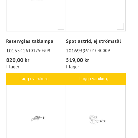
Reservglas taklampa
Spot astrid, ej strömstäl
1015541
1016939
6101750309
6101040009
820,00 kr
519,00 kr
I lager
I lager
Lägg i varukorg
Lägg i varukorg