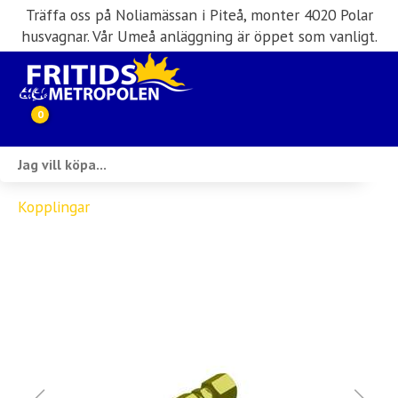
Träffa oss på Noliamässan i Piteå, monter 4020 Polar
husvagnar. Vår Umeå anläggning är öppet som vanligt.
0
Webbutik
Kopplingar
Husbilar i lager
Husvagnar i lager
Inköp & förmedling
Husbilsuthyrning
Verkstad