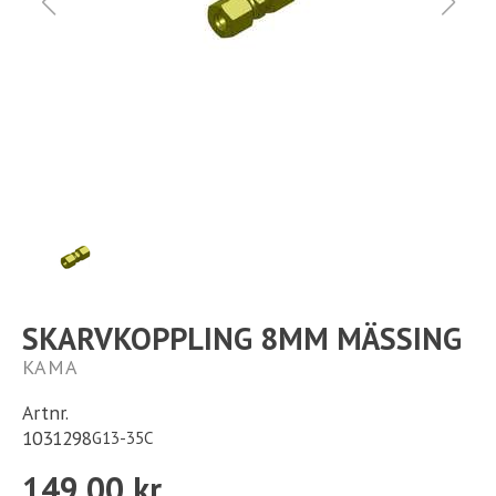
Ställplats
Kontakt
Långtidsparkering
SKARVKOPPLING 8MM MÄSSING
KAMA
Artnr.
1031298
G13-35C
149,00 kr