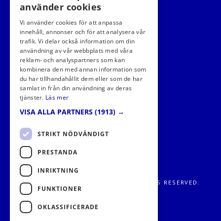
använder cookies
Vi använder cookies för att anpassa
innehåll, annonser och för att analysera vår
trafik. Vi delar också information om din
användning av vår webbplats med våra
FÖLJ OSS I SOCIALA MEDIER
reklam- och analyspartners som kan
kombinera den med annan information som
du har tillhandahållit dem eller som de har
samlat in från din användning av deras
tjänster.
Läs mer
VISA ALLA PARTNERS
(1913) →
STRIKT NÖDVÄNDIGT
PRESTANDA
INRIKTNING
FRITIDS METROPOLEN AB 2026. ALL RIGHTS RESERVED.
FUNKTIONER
OKLASSIFICERADE