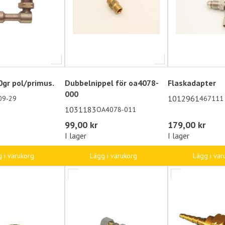
0gr pol/primus.
Dubbelnippel för oa4078-
Flaskadapter
000
1012961
09-29
467111
1031183
OA4078-011
99,00 kr
179,00 kr
I lager
I lager
 i varukorg
Lägg i varukorg
Lägg i var