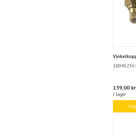
Vinkelkop
1004525
G
139,00 kr
I lager
Lägg