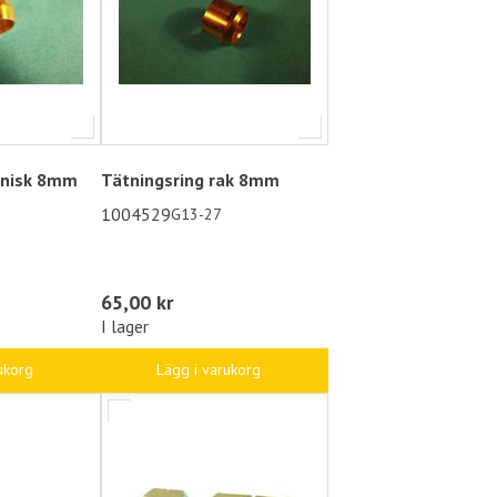
onisk 8mm
Tätningsring rak 8mm
1004529
G13-27
65,00 kr
I lager
ukorg
Lägg i varukorg