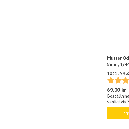
Mutter Oc
8mm, 1/4
1031299
G
Betyg:
69,00 kr
Beställning
vanligtvis 
Lägg