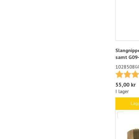
Slangnipp
samt G09
1028508
G
Betyg:
55,00 kr
I lager
Lägg