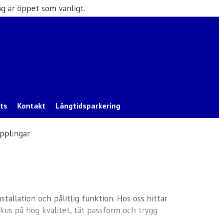
g är öppet som vanligt.
ats
Kontakt
Långtidsparkering
pplingar
tallation och pålitlig funktion. Hos oss hittar
kus på hög kvalitet, tät passform och trygg