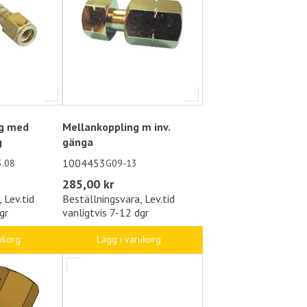
ng med
Mellankoppling m inv.
g
gänga
1004453
3.08
G09-13
285,00 kr
 Lev.tid
Beställningsvara, Lev.tid
gr
vanligtvis 7-12 dgr
ukorg
Lägg i varukorg