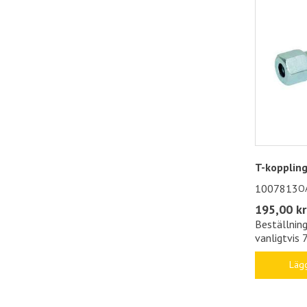
T-kopplin
1007813
O
195,00 kr
Beställning
vanligtvis 
Lägg