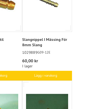
il
Slangnippel I Mässing För
8mm Slang
1029889
G09-12E
60,00 kr
I lager
ukorg
Lägg i varukorg