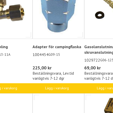
pling
Adapter för campingflaska
Gasolanslutni
skruvanslutnin
1004454
13-11A
G09-15
1029722
G06-12
225,00 kr
69,00 kr
Beställningsvara, Lev.tid
Beställningsvara,
vanligtvis 7-12 dgr
vanligtvis 7-12 d
 i varukorg
Lägg i varukorg
Lägg i var