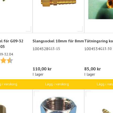
el för G09-32
Slangsockel 10mm för 8mm
Tätningsring k
-03
1004528
1004534
G13-15
G13-30
09-32.04
4.7 utav 5 stjärnor
110,00 kr
85,00 kr
I lager
I lager
Lägg i varukorg
Lägg i var
 i varukorg