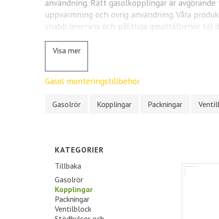
användning. Rätt gasolkopplingar är avgörande fö
uppvärmning och övrig användning. Våra produk
snabb leverans och pålitliga gasoltillbehör till 
Visa mer
Gasol monteringstillbehör
Gasolrör
Kopplingar
Packningar
Ventil
KATEGORIER
Tillbaka
Gasolrör
Kopplingar
Packningar
Ventilblock
Stödhylsor och