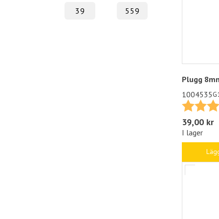
Plugg 8m
1004535
G
Betyg:
39,00 kr
I lager
Lägg