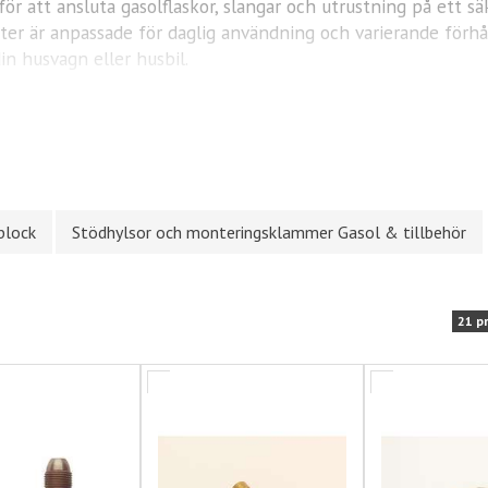
r att ansluta gasolflaskor, slangar och utrustning på ett sä
ter är anpassade för daglig användning och varierande förh
din husvagn eller husbil.
block
Stödhylsor och monteringsklammer Gasol & tillbehör
21 p