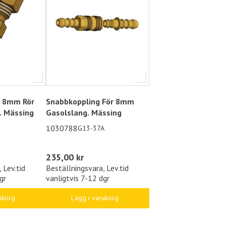
r 8mm Rör
Snabbkoppling För 8mm
. Mässing
Gasolslang. Mässing
1030788
G13-37A
235,00 kr
 Lev.tid
Beställningsvara, Lev.tid
gr
vanligtvis 7-12 dgr
ukorg
Lägg i varukorg