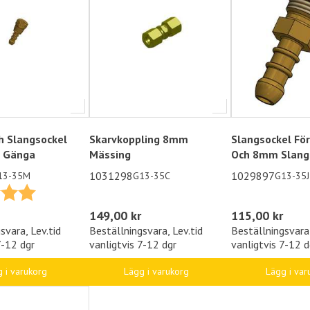
h Slangsockel
Skarvkoppling 8mm
Slangsockel Fö
" Gänga
Mässing
Och 8mm Slang
1031298
1029897
13-35M
G13-35C
G13-35J
5.0 utav 5 stjärnor
149,00 kr
115,00 kr
Beställningsvara, Lev.tid
Beställningsvara,
svara, Lev.tid
vanligtvis 7-12 dgr
vanligtvis 7-12 d
7-12 dgr
Lägg i varukorg
Lägg i var
 i varukorg