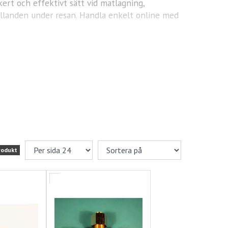
kert och effektivt sätt vid matlagning,
ållanden under resan. Handla enkelt online med
rodukt