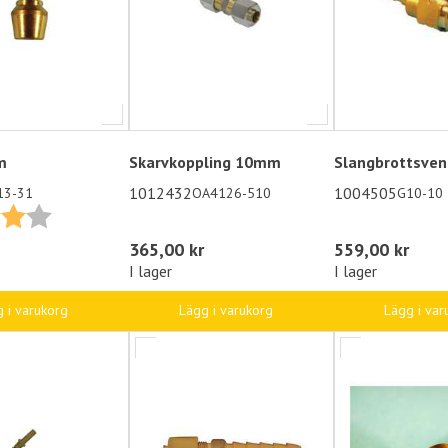
m
Skarvkoppling 10mm
Slangbrottsvent
1012432
1004505
13-31
OA4126-510
G10-10
4.0 utav 5 stjärnor
365,00 kr
559,00 kr
I lager
I lager
Lägg i varukorg
Lägg i var
 i varukorg