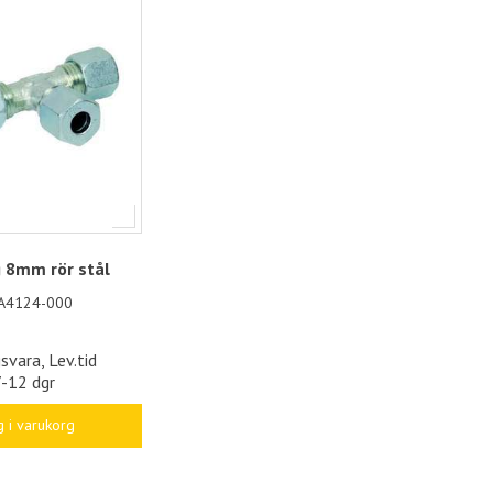
g 8mm rör stål
A4124-000
svara, Lev.tid
7-12 dgr
 i varukorg