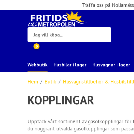
Träffa oss på Noliamäs
0
Webbutik
Husbilar i lager
Husvagnar i lager
Hem
Butik
Husvagnstillbehör & Husbilstil
KOPPLINGAR
Upptäck vårt sortiment av gasolkopplingar för hu
du noggrant utvalda gasolkopplingar som passar 