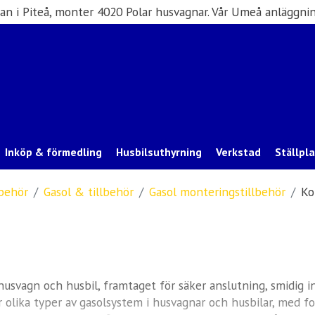
san i Piteå, monter 4020 Polar husvagnar. Vår Umeå anläggnin
Inköp & förmedling
Husbilsuthyrning
Verkstad
Ställpl
lbehör
Gasol & tillbehör
Gasol monteringstillbehör
Ko
svagn och husbil, framtaget för säker anslutning, smidig ins
olika typer av gasolsystem i husvagnar och husbilar, med fo