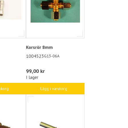
Korsrör 8mm
1004523
G13-06A
99,00 kr
I lager
ukorg
Lägg i varukorg