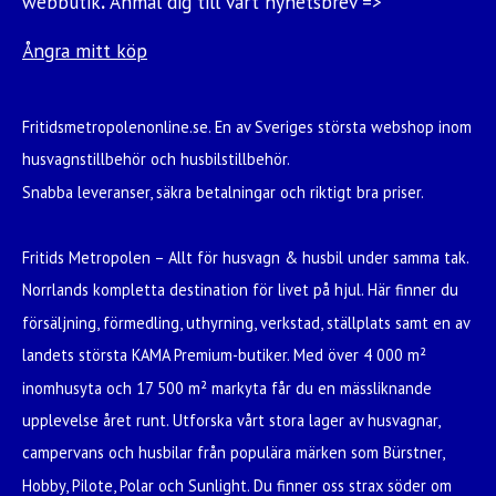
webbutik
.
Anmäl dig till vårt nyhetsbrev =>
Ångra mitt köp
Fritidsmetropolenonline.se. En av Sveriges största webshop inom
husvagnstillbehör och husbilstillbehör.
Snabba leveranser, säkra betalningar och riktigt bra priser.
Fritids Metropolen – Allt för husvagn & husbil under samma tak.
Norrlands kompletta destination för livet på hjul. Här finner du
försäljning, förmedling, uthyrning, verkstad, ställplats samt en av
landets största KAMA Premium-butiker. Med över 4 000 m²
inomhusyta och 17 500 m² markyta får du en mässliknande
upplevelse året runt. Utforska vårt stora lager av husvagnar,
campervans och husbilar från populära märken som Bürstner,
Hobby, Pilote, Polar och Sunlight. Du finner oss strax söder om