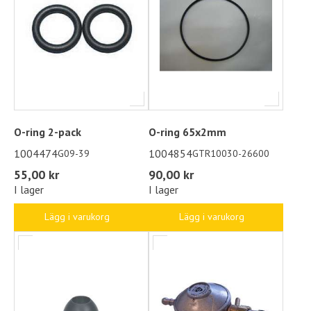
O-ring 2-pack
O-ring 65x2mm
1004474
1004854
G09-39
GTR10030-26600
55,00 kr
90,00 kr
I lager
I lager
Lägg i varukorg
Lägg i varukorg