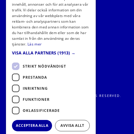
innehåll, annonser och för att analysera vår
trafik. Vi delar också information om din
användning av vår webbplats med våra
FÖLJ OSS I SOCIALA MEDIER
reklam- och analyspartners som kan
kombinera den med annan information som
du har tillhandahållit dem eller som de har
samlat in från din användning av deras
tjänster.
Läs mer
VISA ALLA PARTNERS
(1913) →
STRIKT NÖDVÄNDIGT
PRESTANDA
INRIKTNING
FRITIDS METROPOLEN AB 2026. ALL RIGHTS RESERVED.
FUNKTIONER
OKLASSIFICERADE
ACCEPTERA ALLA
AVVISA ALLT