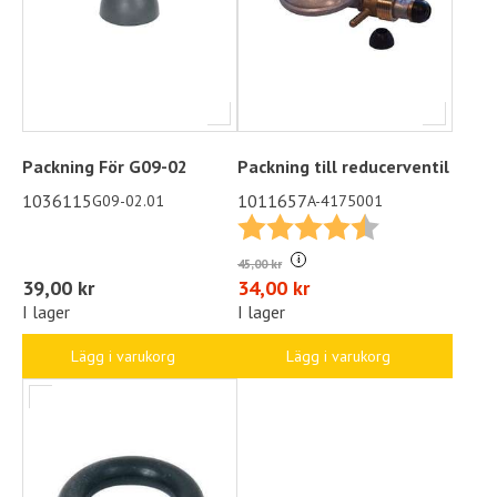
Packning För G09-02
Packning till reducerventil
1036115
1011657
G09-02.01
A-4175001
Betyg:
4.7 utav 5 stjä
i
45,00 kr
39,00 kr
34,00 kr
I lager
I lager
Lägg i varukorg
Lägg i varukorg