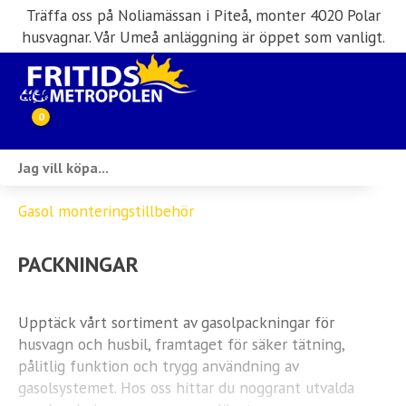
Träffa oss på Noliamässan i Piteå, monter 4020 Polar
husvagnar. Vår Umeå anläggning är öppet som vanligt.
0
Webbutik
Gasol monteringstillbehör
Husbilar i lager
PACKNINGAR
Husvagnar i lager
Inköp & förmedling
Upptäck vårt sortiment av gasolpackningar för
husvagn och husbil, framtaget för säker tätning,
Husbilsuthyrning
pålitlig funktion och trygg användning av
gasolsystemet. Hos oss hittar du noggrant utvalda
Verkstad